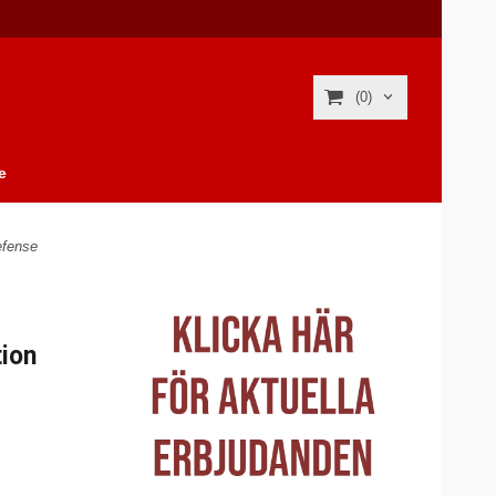
(0)
e
fense
ion