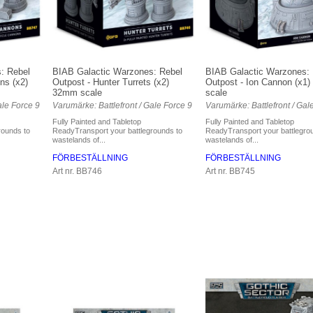
: Rebel
BIAB Galactic Warzones: Rebel
BIAB Galactic Warzones: 
ns (x2)
Outpost - Hunter Turrets (x2)
Outpost - Ion Cannon (x1
32mm scale
scale
ale Force 9
Varumärke: Battlefront / Gale Force 9
Varumärke: Battlefront / Gal
Fully Painted and Tabletop
Fully Painted and Tabletop
rounds to
ReadyTransport your battlegrounds to
ReadyTransport your battlegro
wastelands of...
wastelands of...
FÖRBESTÄLLNING
FÖRBESTÄLLNING
Art nr. BB746
Art nr. BB745