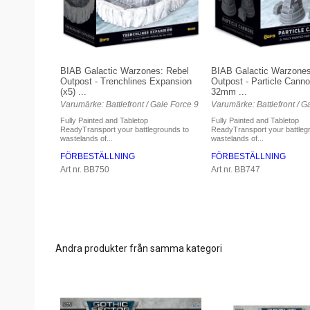
BIAB Galactic Warzones: Rebel
BIAB Galactic Warzones
Outpost - Trenchlines Expansion
Outpost - Particle Canno
(x5) ...
32mm ...
Varumärke: Battlefront / Gale Force 9
Varumärke: Battlefront / G
Fully Painted and Tabletop
Fully Painted and Tabletop
ReadyTransport your battlegrounds to
ReadyTransport your battleg
wastelands of...
wastelands of...
FÖRBESTÄLLNING
FÖRBESTÄLLNING
Art nr. BB750
Art nr. BB747
Andra produkter från samma kategori