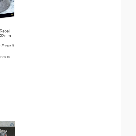
Rebel
) 32mm
e Force 9
unds to