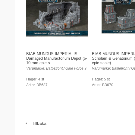
BIAB MUNDUS IMPERIALIS:
BIAB MUNDUS IMPERI
Damaged Manufactorium Depot (6-
Scholam & Genatorium 
10 mm epic s...
epic scale)
Varumärke: Battlefront / Gale Force 9
Varumärke: Battlefront / G
I lager: 4 st
I lager: 5 st
Art nr. BB687
Art nr. BB670
Tillbaka