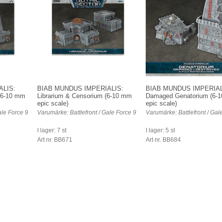
ALIS:
BIAB MUNDUS IMPERIALIS:
BIAB MUNDUS IMPERIAL
(6-10 mm
Librarium & Censorium (6-10 mm
Damaged Genatorium (6-
epic scale)
epic scale)
ale Force 9
Varumärke: Battlefront / Gale Force 9
Varumärke: Battlefront / Gal
I lager: 7 st
I lager: 5 st
Art nr. BB671
Art nr. BB684