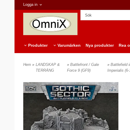
Logga in
Produkter
Varumärken
Nya produkter
Rea o
Hem
»
LANDSKAP &
»
Battlefront / Gale
»
Battlefield
TERRÄNG
Force 9 (GF9)
Imperialis (6