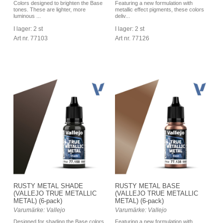
Colors designed to brighten the Base
Featuring a new formulation with
tones. These are lighter, more
metallic effect pigments, these colors
luminous ...
deliv...
I lager: 2 st
I lager: 2 st
Art nr. 77103
Art nr. 77126
RUSTY METAL SHADE
RUSTY METAL BASE
(VALLEJO TRUE METALLIC
(VALLEJO TRUE METALLIC
METAL) (6-pack)
METAL) (6-pack)
Varumärke: Vallejo
Varumärke: Vallejo
Designed for shading the Base colors.
Featuring a new formulation with