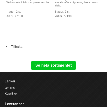
With a satin finish, that preserves the...
metallic effect pigments, these colors
deliv...
I lager: 2 st
I lager: 2 st
Art nr. 77158
Art nr. 77138
Tillbaka
Se hela sortimentet
Länkar
Om oss
Köpvillkor
Leveranser