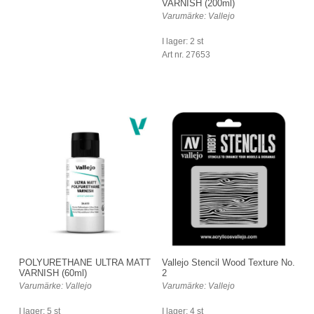
VARNISH (200ml)
Varumärke: Vallejo
I lager: 2 st
Art nr. 27653
POLYURETHANE ULTRA MATT
Vallejo Stencil Wood Texture No.
VARNISH (60ml)
2
Varumärke: Vallejo
Varumärke: Vallejo
I lager: 5 st
I lager: 4 st