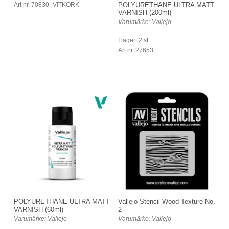
Art nr. 70830_VITKORK
POLYURETHANE ULTRA MATT
VARNISH (200ml)
Varumärke: Vallejo
I lager: 2 st
Art nr. 27653
POLYURETHANE ULTRA MATT
Vallejo Stencil Wood Texture No.
VARNISH (60ml)
2
Varumärke: Vallejo
Varumärke: Vallejo