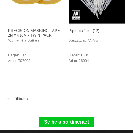
Pipettes 1 ml (12)
PRECISION MASKING TAPE
2MMX18M - TWIN PACK
Varumärke: Vallejo
Varumärke: Vallejo
.
I lager: 10 st
I lager: 1 st
Art nr. 26004
Art nr. T07003
Tillbaka
Se hela sortimentet