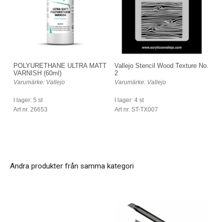
POLYURETHANE ULTRA MATT
Vallejo Stencil Wood Texture No.
VARNISH (60ml)
2
Varumärke: Vallejo
Varumärke: Vallejo
I lager: 5 st
I lager: 4 st
Art nr. 26653
Art nr. ST-TX007
Andra produkter från samma kategori