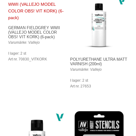
GERMAN FIELDGREY WWII
(VALLEJO MODEL COLOR
OBS! VIT KORK) (6-pack)
Varumärke: Vallejo
I lager: 2 st
Art nr. 70830_VITKORK
POLYURETHANE ULTRA MATT
VARNISH (200ml)
Varumärke: Vallejo
I lager: 2 st
Art nr. 27653