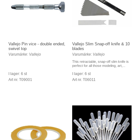
Vallejo Pin vice - double ended,
Vallejo Slim Snap-off knife & 10
swivel top
blades
Varumärke: Vallejo
Varumärke: Vallejo
This retractable, snap-off slim knife is
perfect for all those modeling, art,...
I lager: 6 st
I lager: 6 st
Art nr. T09001
Art nr. T06011