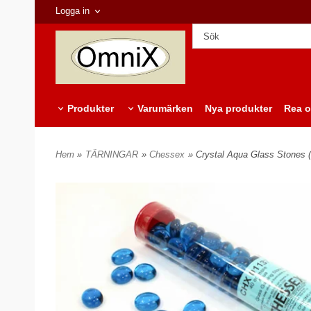
Logga in
Produkter
Varumärken
Nya produkter
Rea o
Hem
»
TÄRNINGAR
»
Chessex
» Crystal Aqua Glass Stones (