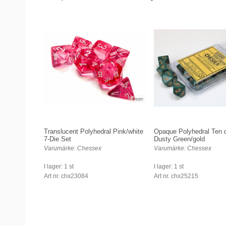
Translucent Polyhedral Pink/white
Opaque Polyhedral Ten 
7-Die Set
Dusty Green/gold
Varumärke: Chessex
Varumärke: Chessex
I lager: 1 st
I lager: 1 st
Art nr. chx23084
Art nr. chx25215