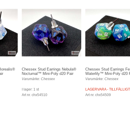
Borealis®
Chessex Stud Earrings Nebula®
Chessex Stud Earrings Fe
ir
Nocturnal™ Mini-Poly d20 Pair
Waterlily™ Mini-Poly d20 
Varumärke: Chessex
Varumärke: Chessex
I lager: 1 st
LAGERVARA - TILLFÄLLIG
Art nr. chx54510
Art nr. chx54509