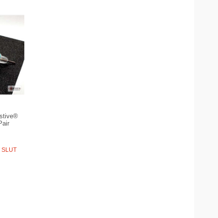
stive®
Pair
T SLUT