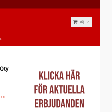
(0)
e
(Qty
LUT