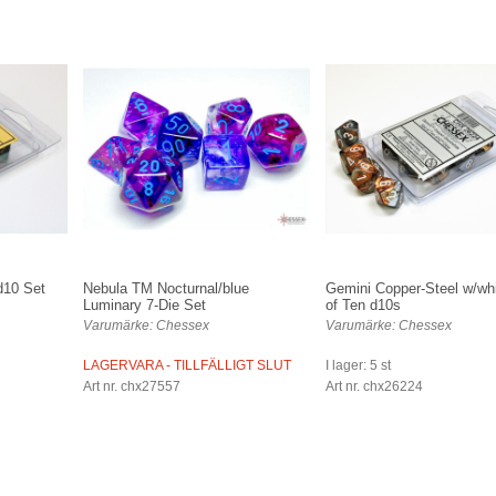
d10 Set
Nebula TM Nocturnal/blue
Gemini Copper-Steel w/whi
Luminary 7-Die Set
of Ten d10s
Varumärke: Chessex
Varumärke: Chessex
LAGERVARA - TILLFÄLLIGT SLUT
I lager: 5 st
Art nr. chx27557
Art nr. chx26224