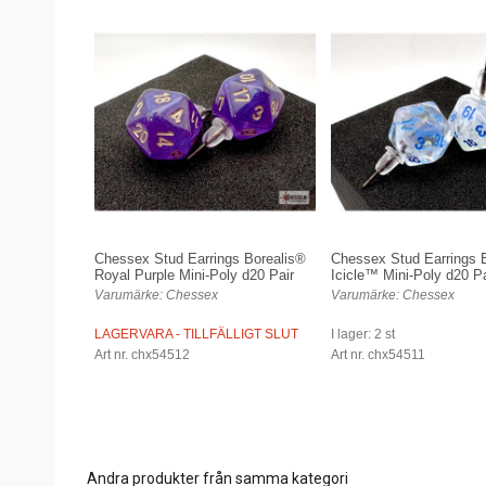
Chessex Stud Earrings Borealis®
Chessex Stud Earrings 
Royal Purple Mini-Poly d20 Pair
Icicle™ Mini-Poly d20 Pa
Varumärke: Chessex
Varumärke: Chessex
LAGERVARA - TILLFÄLLIGT SLUT
I lager: 2 st
Art nr. chx54512
Art nr. chx54511
Andra produkter från samma kategori