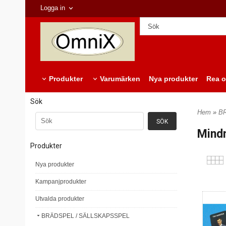
Logga in
Produkter
Varumärken
Nya produkter
Rea o
Sök
Hem
»
B
Mind
Produkter
Nya produkter
Kampanjprodukter
Utvalda produkter
BRÄDSPEL / SÄLLSKAPSSPEL