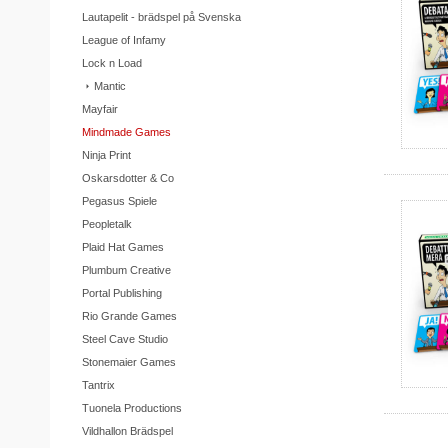
Lautapelit - brädspel på Svenska
League of Infamy
Lock n Load
Mantic
Mayfair
Mindmade Games
Ninja Print
Oskarsdotter & Co
Pegasus Spiele
Peopletalk
Plaid Hat Games
Plumbum Creative
Portal Publishing
Rio Grande Games
Steel Cave Studio
Stonemaier Games
Tantrix
Tuonela Productions
Vildhallon Brädspel