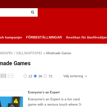
ch kampanjer
FÖRBESTÄLLNINGAR
Ansökan för återförsäljar
RÄDSPEL / SÄLLSKAPSSPEL
» Mindmade Games
made Games
Välj sortering
12
36
72
Everyone´s an Expert
Everyone's an Expert is a fun card
game with a serious touch where 3-