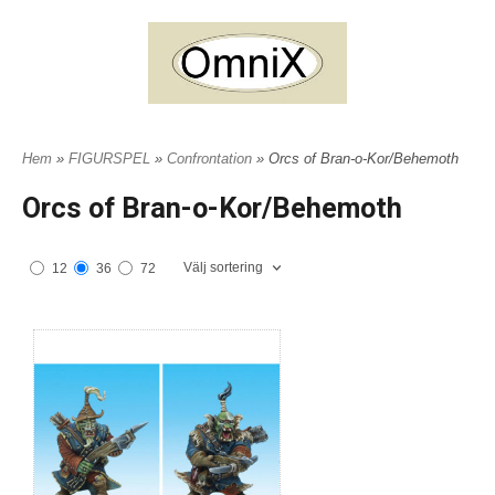
Hem
»
FIGURSPEL
»
Confrontation
» Orcs of Bran-o-Kor/Behemoth
Orcs of Bran-o-Kor/Behemoth
Välj sortering
12
36
72