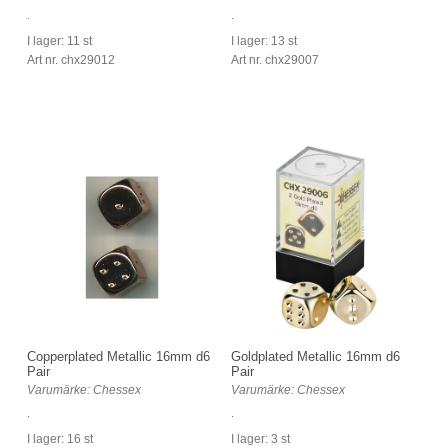
.
.
I lager: 11 st
I lager: 13 st
Art nr. chx29012
Art nr. chx29007
Copperplated Metallic 16mm d6
Goldplated Metallic 16mm d6
Pair
Pair
Varumärke: Chessex
Varumärke: Chessex
.
.
I lager: 16 st
I lager: 3 st