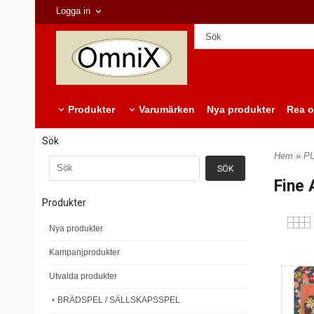
Logga in
Produkter
Varumärken
Nya produkter
Rea o
Sök
Hem
»
P
Fine 
Produkter
Nya produkter
Kampanjprodukter
Utvalda produkter
BRÄDSPEL / SÄLLSKAPSSPEL