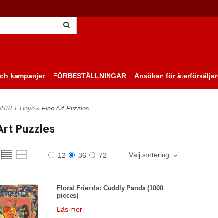
ch kampanjer
FÖRBESTÄLLNINGAR
Ansökan för återförsäljar
USSEL Heye
» Fine Art Puzzles
Art Puzzles
Välj sortering
12
36
72
Floral Friends: Cuddly Panda (1000
pieces)
Läs mer