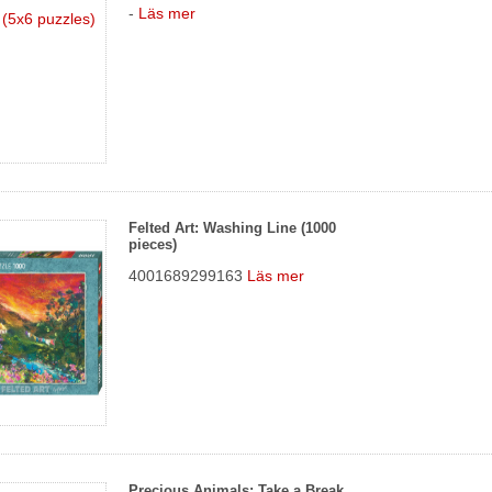
-
Läs mer
Felted Art: Washing Line (1000
pieces)
4001689299163
Läs mer
Precious Animals: Take a Break