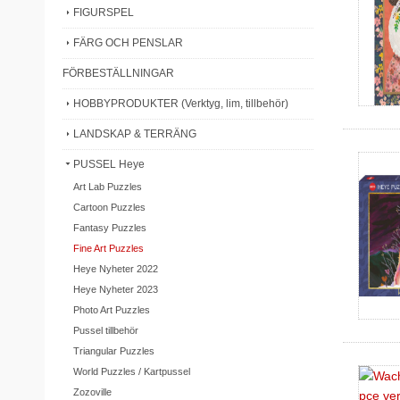
FIGURSPEL
FÄRG OCH PENSLAR
FÖRBESTÄLLNINGAR
HOBBYPRODUKTER (Verktyg, lim, tillbehör)
LANDSKAP & TERRÄNG
PUSSEL Heye
Art Lab Puzzles
Cartoon Puzzles
Fantasy Puzzles
Fine Art Puzzles
Heye Nyheter 2022
Heye Nyheter 2023
Photo Art Puzzles
Pussel tillbehör
Triangular Puzzles
World Puzzles / Kartpussel
Zozoville