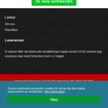
Se hela sortimentet
Länkar
Om oss
Köpvillkor
Leveranser
Vi strävar efter att skicka alla beställningar lagda senast 10.00 samma dag.
Leverans sker med Schenker inom 1-2 dagar.
OmniX Fabriksgatan 4 | 531 60 Lidköping | Tel: 0511-55 000 |
order@omnix.nu
Denna webbsida använder cookies för att ge dig den bästa
upplevelsen av webbsidan.
Mer information
0
Okej
SÖK
LOGGA IN
KUNDVAGN
MENY