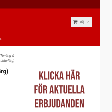
(0)
e
(Terräng &
rukturfärg)
ärg)