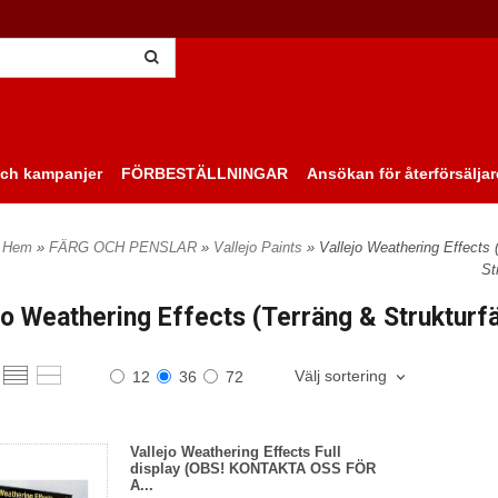
ch kampanjer
FÖRBESTÄLLNINGAR
Ansökan för återförsäljar
Hem
»
FÄRG OCH PENSLAR
»
Vallejo Paints
» Vallejo Weathering Effects 
St
jo Weathering Effects (Terräng & Strukturf
Välj sortering
12
36
72
Vallejo Weathering Effects Full
display (OBS! KONTAKTA OSS FÖR
A...