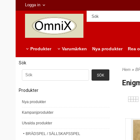
Logga in
Produkter
Varumärken
Nya produkter
Rea o
Sök
Hem
»
B
Enigm
Produkter
Nya produkter
Kampanjprodukter
Utvalda produkter
BRÄDSPEL / SÄLLSKAPSSPEL