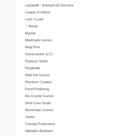
Lautapelit - brädspel på Svenska
League of Infamy
Lock n Load
Mantic
Mayfair
Mindmade Games
Ninja Print
Oskarsdotter & Co
Pegasus Spiele
Peopletalk
Plaid Hat Games
Plumbum Creative
Portal Publishing
Rio Grande Games
Steel Cave Studio
Stonemaier Games
Tantrix
Tuonela Productions
Vildhallon Brädspel