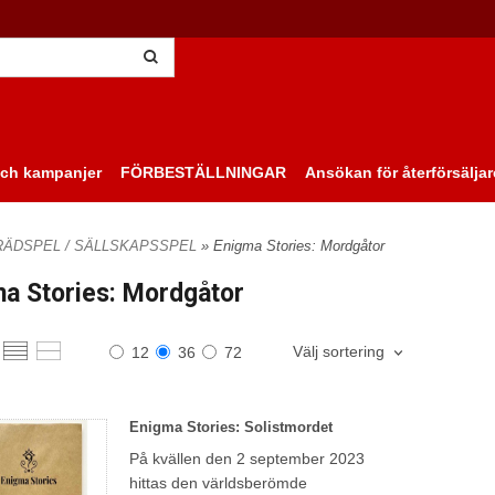
ch kampanjer
FÖRBESTÄLLNINGAR
Ansökan för återförsäljar
RÄDSPEL / SÄLLSKAPSSPEL
» Enigma Stories: Mordgåtor
a Stories: Mordgåtor
Välj sortering
12
36
72
Enigma Stories: Solistmordet
På kvällen den 2 september 2023
hittas den världsberömde