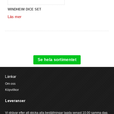
WINDHEIM DICE SET
Läs mer
Se hela sortimentet
Länkar
Om oss
Köpvillkor
Leveranser
Vi strävar efter att skicka alla beställningar lagda senast 10.00 samma dag.