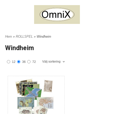
Hem
»
ROLLSPEL
» Windheim
Windheim
Välj sortering
12
36
72